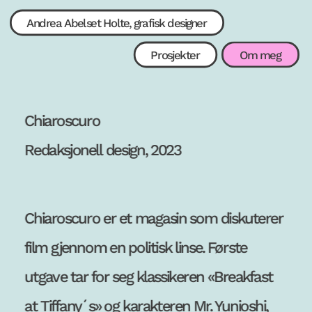
Andrea Abelset Holte, grafisk designer
Om meg
Prosjekter
Chiaroscuro
Redaksjonell design, 2
023
Chiaroscuro er et magasin som diskuterer 
film gjennom en politisk linse. Første 
utgave tar for seg klassikeren «Breakfast 
at Tiffany´s» og karakteren Mr. Yunioshi, 